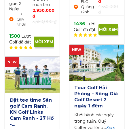
₫
FLC
Duon
mùa thu
4,550,000
Quảng
Boulev
2,950,000
₫
Bình
Lai Th
₫
Ward,
3,450,000 ₫
Thuan 
1436
Lượt
MỜI XEM
Golf đã đặt
1849
Lư
t
Golf đã đ
MỜI XEM
ặt
NEW
Tour Golf Hải
Phòng - Sông Giá
Tee-of
Golf Resort 2
 time Sân
Belle H
ngày 1 đêm
m Ranh,
18 hố -
 Links
Khởi hành các ngày
nh - 27 Hố
Khởi hàn
trong tuần. Quý
chủ nhậ
Golfer vui lòng...
Xem