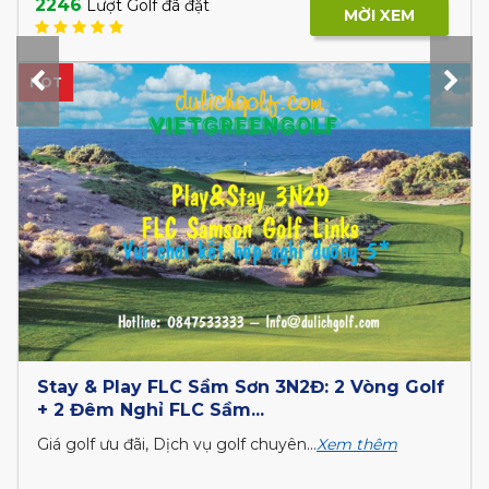
2246
Lượt Golf đã đặt
MỜI XEM
HOT
Stay & Play FLC Sầm Sơn 3N2Đ: 2 Vòng Golf
+ 2 Đêm Nghỉ FLC Sầm...
Giá golf ưu đãi, Dịch vụ golf chuyên...
Xem thêm