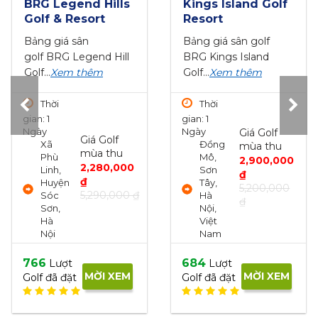
Kings Island Golf
- Hải Phòng 3N2Đ:
Resort
3 vòng Golf + 2
Đêm Vinpearl...
Bảng giá sân golf
Giá golf ưu đãi, Dịch
BRG Kings Island
vụ golf chuyên...
Xem
Golf...
Xem thêm
thêm
Thời
gian: 1
Thời
Ngày
Giá Golf
gian: 3
Giá Golf
Đồng
mùa thu
Ngày
mùa thu
Mô,
3
2,900,000
6,350,000
Sơn
vòng
₫
₫
Tây,
Golf +
5,200,000
Hà
KS 5*
₫
Nội,
Việt
1717
Lượt
Nam
MỜI XEM
Golf đã đặt
684
Lượt
MỜI XEM
Golf đã đặt