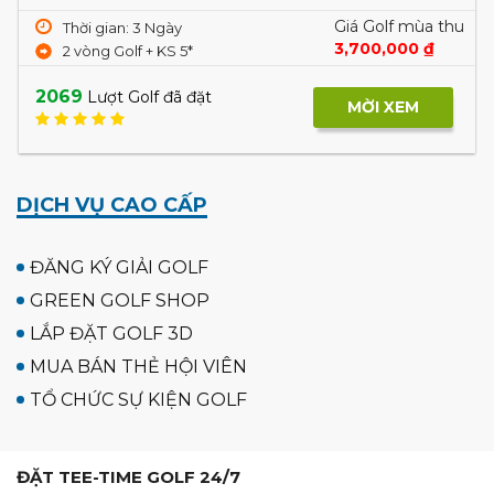
Giá Golf mùa thu
Thời gian: 3 Ngày
3,700,000 ₫
2 vòng Golf + KS 5*
2069
Lượt Golf đã đặt
MỜI XEM
DỊCH VỤ CAO CẤP
ĐĂNG KÝ GIẢI GOLF
GREEN GOLF SHOP
LẮP ĐẶT GOLF 3D
MUA BÁN THẺ HỘI VIÊN
TỔ CHỨC SỰ KIỆN GOLF
ĐẶT TEE-TIME GOLF 24/7