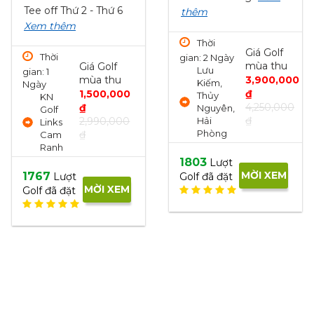
hứ 2 - Thứ 6
thêm
Thời
m
gian: 1 Ng
Thời
Lưu
Giá Golf
gian: 2 Ngày
Kiếm,
mùa thu
Giá Golf
Lưu
Thủy
mùa thu
3,900,000
Kiếm,
Nguyê
1,500,000
₫
Thủy
Hải
4,250,000
₫
Nguyên,
Phòn
₫
Hải
2,990,000
Phòng
₫
1326
Lượ
Golf đã đ
1803
Lượt
MỜI XEM
ợt
Golf đã đặt
MỜI XEM
ặt