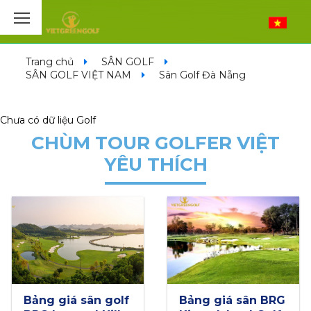
Trang chủ
SÂN GOLF
SÂN GOLF VIỆT NAM
Sân Golf Đà Nẵng
Chưa có dữ liệu Golf
CHÙM TOUR GOLFER VIỆT
YÊU THÍCH
NEW
Bảng giá sân BRG
Play&Stay Hà Nội