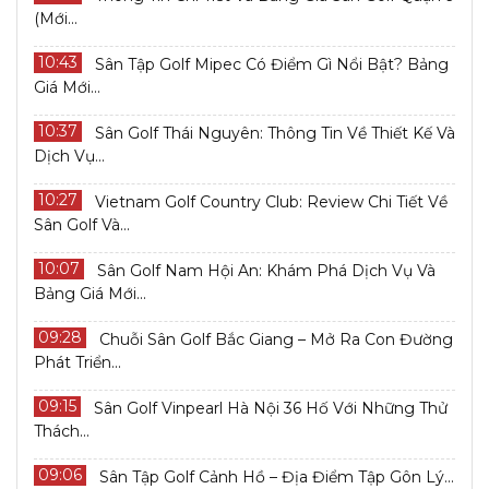
(Mới...
10:43
Sân Tập Golf Mipec Có Điểm Gì Nổi Bật? Bảng
Giá Mới...
10:37
Sân Golf Thái Nguyên: Thông Tin Về Thiết Kế Và
Dịch Vụ...
10:27
Vietnam Golf Country Club: Review Chi Tiết Về
Sân Golf Và...
10:07
Sân Golf Nam Hội An: Khám Phá Dịch Vụ Và
Bảng Giá Mới...
09:28
Chuỗi Sân Golf Bắc Giang – Mở Ra Con Đường
Phát Triển...
09:15
Sân Golf Vinpearl Hà Nội 36 Hố Với Những Thử
Thách...
09:06
Sân Tập Golf Cảnh Hồ – Địa Điểm Tập Gôn Lý...