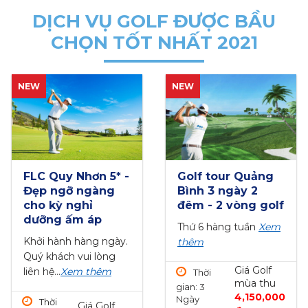
DỊCH VỤ GOLF ĐƯỢC BẦU
CHỌN TỐT NHẤT 2021
NEW
NEW
 Nhơn 5* -
Golf tour Quảng
Sân Sô
ỡ ngàng
Bình 3 ngày 2
Resort 
nghỉ
đêm - 2 vòng golf
trong t
ấm áp
Thứ 6 hàng tuần
Xem
Từ thứ 2 
h hàng ngày.
thêm
Xem thê
h vui lòng
Giá Golf
em thêm
Thời
Thời gi
mùa thu
gian: 3
Ngày
4,150,000
Ngày
77 Bin
Giá Golf