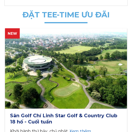
ĐẶT TEE-TIME ƯU ĐÃI
NEW
Sân Golf Chí Linh Star Golf & Country Club
18 hố - Cuối tuần
Khởi hành thứ bảy, chủ nhật
Xem thêm