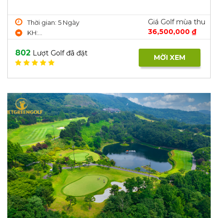
Giá Golf mùa thu
Thời gian: 5 Ngày
36,500,000 ₫
KH:...
802
Lượt Golf đã đặt
MỜI XEM