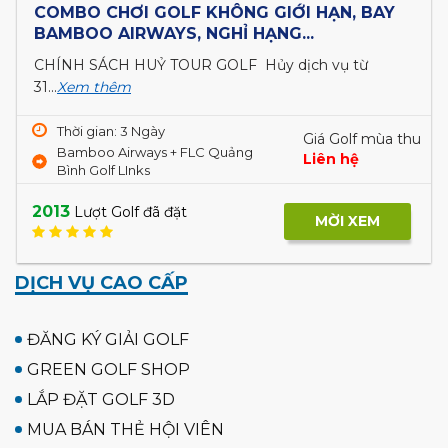
COMBO CHƠI GOLF KHÔNG GIỚI HẠN, BAY
BAMBOO AIRWAYS, NGHỈ HẠNG...
CHÍNH SÁCH HUỶ TOUR GOLF Hủy dịch vụ từ
31...
Xem thêm
Thời gian: 3 Ngày
Giá Golf mùa thu
Bamboo Airways + FLC Quảng
Liên hệ
Bình Golf LInks
2013
Lượt Golf đã đặt
MỜI XEM
DỊCH VỤ CAO CẤP
ĐĂNG KÝ GIẢI GOLF
GREEN GOLF SHOP
LẮP ĐẶT GOLF 3D
MUA BÁN THẺ HỘI VIÊN