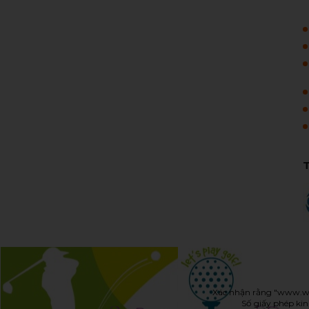
Xác nhận rằng "www.
w
Số giấy phép k