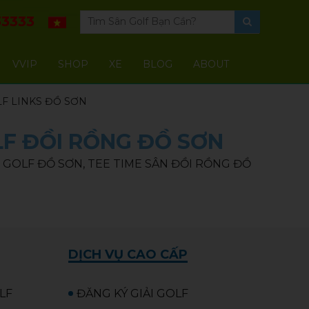
3333
VVIP
SHOP
XE
BLOG
ABOUT
F LINKS ĐỒ SƠN
LF ĐỒI RỒNG ĐỒ SƠN
 GOLF ĐỒ SƠN, TEE TIME SÂN ĐỒI RỒNG ĐỒ
DỊCH VỤ CAO CẤP
OLF
ĐĂNG KÝ GIẢI GOLF