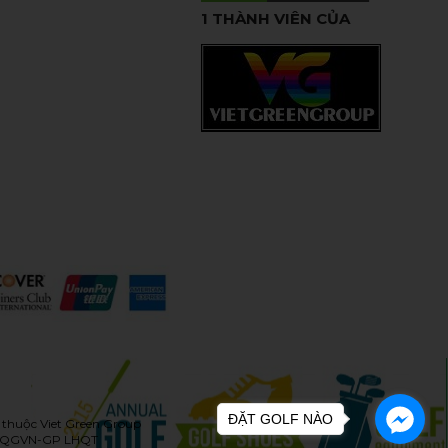
1 THÀNH VIÊN CỦA
ĐẶT GOLF NÀO
 thuộc Viet Green Group
CDLQGVN-GP LHQT