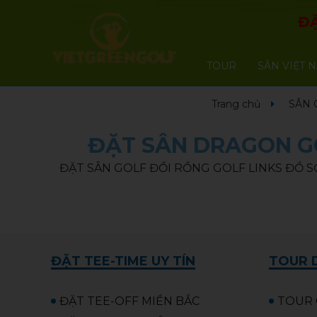
ĐẶ
TOUR
SÂN VIỆT 
Trang chủ
SÂN 
ĐẶT SÂN DRAGON GO
ĐẶT SÂN GOLF ĐỒI RỒNG GOLF LINKS ĐỒ S
ĐẶT TEE-TIME UY TÍN
TOUR D
ĐẶT TEE-OFF MIỀN BẮC
TOUR 