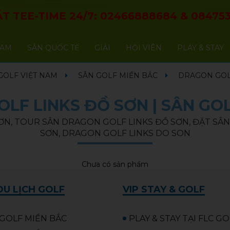
T TEE-TIME 24/7:
02466888684
&
084753
NAM
SÂN QUỐC TẾ
GIẢI
HỘI VIÊN
PLAY & STAY
GOLF VIỆT NAM
SÂN GOLF MIỀN BẮC
DRAGON GOL
LF LINKS ĐỒ SƠN | SÂN GO
ƠN, TOUR SÂN DRAGON GOLF LINKS ĐỒ SƠN, ĐẶT SÂN
SƠN, DRAGON GOLF LINKS DO SON
Chưa có sản phẩm
U LỊCH GOLF
VIP STAY & GOLF
GOLF MIỀN BẮC
PLAY & STAY TẠI FLC G