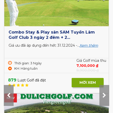
Stay & Play Hội An 3N2Đ: 2 Vòng Golf + 2
Đêm Vinpearl Hội An 5*
Giá golf ưu đãi, Dịch vụ golf chuyên...
Xem thêm
Giá Golf mùa thu
Thời gian: 3 Ngày
3,950,000 ₫
2 vòng Golf + Resort 5*
2248
Lượt Golf đã đặt
MỜI XEM
HOT