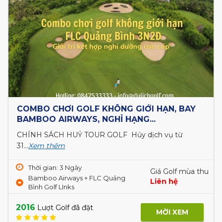
Stay & Play FLC Sầm Sơn 3N2Đ: 2 Vòng Golf
+ 2 Đêm Nghỉ FLC Sầm...
Giá golf ưu đãi, Dịch vụ golf chuyên...
Xem thêm
Giá Golf mùa thu
Thời gian: 3 Ngày
3,700,000 ₫
2 vòng Golf + KS 5*
2078
Lượt Golf đã đặt
MỜI XEM