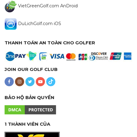
VietGreenGolf.com AnDroid
DuLichGolf.com iOS
THANH TOÁN AN TOÀN CHO GOLFER
JOIN OUR GOLF CLUB
BẢO HỘ BẢN QUYỀN
1 THÀNH VIÊN CỦA