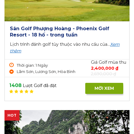
Sân Golf Phượng Hoàng - Phoenix Golf
Resort - 18 hố - trong tuần
Lịch trình đánh golf tùy thuộc vào nhu cầu của...
Xem
thêm
Giá Golf mùa thu
Thời gian: 1 Ngày
2,400,000 ₫
Lâm Sơn, Lương Sơn, Hòa Bình
2,690,000 ₫
1408
Lượt Golf đã đặt
MỜI XEM
HOT