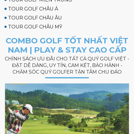
TOUR GOLF CHÂU Á
TOUR GOLF CHÂU ÂU
TOUR GOLF CHÂU MỸ
COMBO GOLF TỐT NHẤT VIỆT
NAM | PLAY & STAY CAO CẤP
CHÍNH SÁCH ƯU ĐÃI CHO TẤT CẢ QUÝ GOLF VIỆT -
ĐẶT DỄ DÀNG, UY TÍN, CAM KẾT, BẢO HÀNH -
CHĂM SÓC QUÝ GOLFER TẬN TÂM CHU ĐÁO
HOT