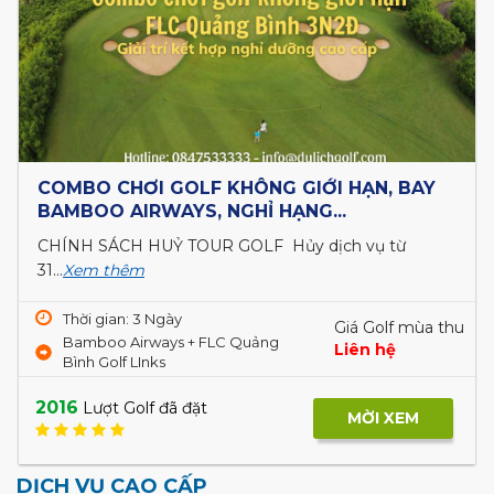
COMBO CHƠI GOLF KHÔNG GIỚI HẠN, BAY
BAMBOO AIRWAYS, NGHỈ HẠNG...
CHÍNH SÁCH HUỶ TOUR GOLF Hủy dịch vụ từ
31...
Xem thêm
Thời gian: 3 Ngày
Giá Golf mùa thu
Bamboo Airways + FLC Quảng
Liên hệ
Bình Golf LInks
2016
Lượt Golf đã đặt
MỜI XEM
DỊCH VỤ CAO CẤP