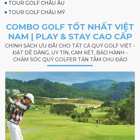
TOUR GOLF CHÂU ÂU
TOUR GOLF CHÂU MỸ
COMBO GOLF TỐT NHẤT VIỆT
NAM | PLAY & STAY CAO CẤP
CHÍNH SÁCH ƯU ĐÃI CHO TẤT CẢ QUÝ GOLF VIỆT -
ĐẶT DỄ DÀNG, UY TÍN, CAM KẾT, BẢO HÀNH -
CHĂM SÓC QUÝ GOLFER TẬN TÂM CHU ĐÁO