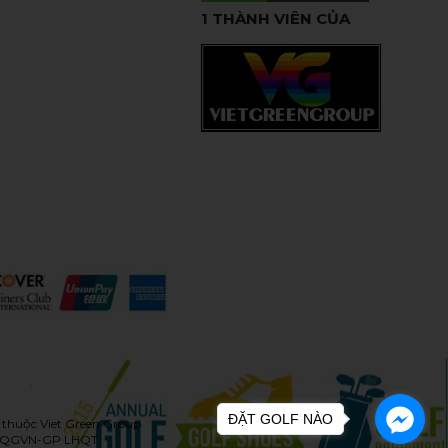
1 THÀNH VIÊN CỦA
ĐẶT GOLF NÀO
 thuộc Viet Green Group
CDLQGVN-GP LHQT