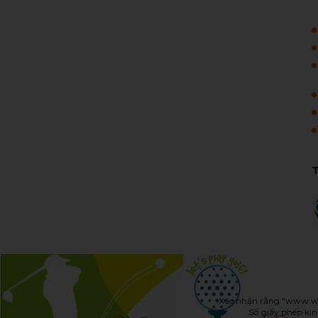
Xác nhận rằng "www.
w
Số giấy phép k