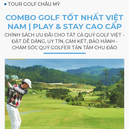
TOUR GOLF CHÂU MỸ
COMBO GOLF TỐT NHẤT VIỆT
NAM | PLAY & STAY CAO CẤP
CHÍNH SÁCH ƯU ĐÃI CHO TẤT CẢ QUÝ GOLF VIỆT -
ĐẶT DỄ DÀNG, UY TÍN, CAM KẾT, BẢO HÀNH -
CHĂM SÓC QUÝ GOLFER TẬN TÂM CHU ĐÁO