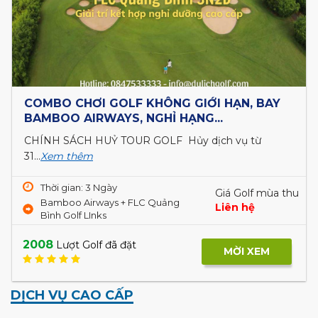
COMBO CHƠI GOLF KHÔNG GIỚI HẠN, BAY
BAMBOO AIRWAYS, NGHỈ HẠNG...
CHÍNH SÁCH HUỶ TOUR GOLF Hủy dịch vụ từ
31...
Xem thêm
Thời gian: 3 Ngày
Giá Golf mùa thu
Bamboo Airways + FLC Quảng
Liên hệ
Bình Golf LInks
2008
Lượt Golf đã đặt
MỜI XEM
DỊCH VỤ CAO CẤP