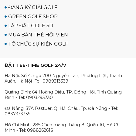
ĐĂNG KÝ GIẢI GOLF
GREEN GOLF SHOP
LẮP ĐẶT GOLF 3D
MUA BÁN THẺ HỘI VIÊN
TỔ CHỨC SỰ KIỆN GOLF
ĐẶT TEE-TIME GOLF 24/7
Hà Nội: Số 4, ngõ 200 Nguyễn Lân, Phương Liệt, Thanh
Xuân, Hà Nội -Tel: 0989313339
Quảng Bình: 64 Hoàng Diệu, TP. Đồng Hới, Tỉnh Quảng
Bình - Tel: 0903295730
Đà Nẵng: 37A Pastuer, Q. Hải Châu, Tp. Đà Nẵng - Tel:
0837333335
Hồ Chí Minh: 285 Cách mạng tháng 8, Quận 10, Hồ Chí
Minh - Tel: 0988262616