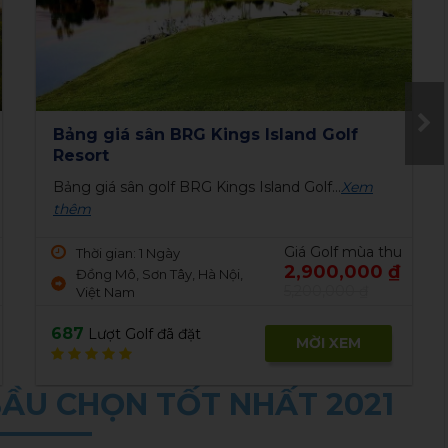
Play&Stay Hà Nội - Hải Phòng 3N2Đ: 3
vòng Golf + 2 Đêm Vinpearl...
Giá golf ưu đãi, Dịch vụ golf chuyên...
Xem thêm
Thời gian: 3 Ngày
Giá Golf mùa thu
3 vòng Golf + KS 5*
6,350,000 ₫
1721
Lượt Golf đã đặt
MỜI XEM
BẦU CHỌN TỐT NHẤT 2021