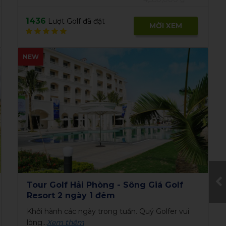
Thieu Ward, Thuan An...
1849
Lượt Golf đã đặt
MỜI XEM
o Golf & Club - 18 hố -
Sân Golf Chí Linh S
Club 18 hố - Cuối t
hứ 6
Xem thêm
Khởi hành thứ bảy, chủ
Giá Golf mùa thu
Thời gian: 1 Ngày
760,000 ₫
c Yên, Vĩnh
Phường Sao Đỏ, thàn
960,000 ₫
Chí Linh,...
1926
 đặt
Lượt Golf đã đặt
MỜI XEM
Tee-off Sono Belle Hải Phòng - 18 hố -
NEW
cuối tuần
Khởi hành thứ bảy và chủ nhật
Xem thêm