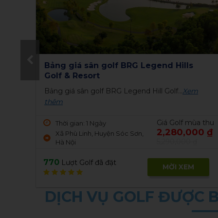
Bảng giá sân BRG Kings Island Golf
Resort
Bảng giá sân golf BRG Kings Island Golf...
Xem
thêm
a thu
Giá Golf mùa thu
Thời gian: 1 Ngày
0 ₫
2,900,000 ₫
Đồng Mô, Sơn Tây, Hà Nội,
5,200,000 ₫
Việt Nam
687
Lượt Golf đã đặt
MỜI XEM
DỊCH VỤ GOLF ĐƯỢC 