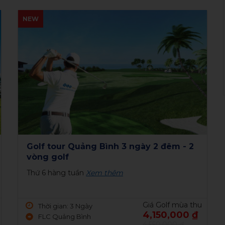
NEW
Sân Sông Bé Golf Resort 18 hố trong
NEW
tuần
Từ thứ 2 đến thứ 6
Xem thêm
Giá Golf mùa thu
Thời gian: 1 Ngày
1,950,000 ₫
77 Binh Duong Boulevard, Lai
2,350,000 ₫