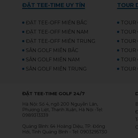
ĐẶT TEE-TIME UY TÍN
TOUR D
ĐẶT TEE-OFF MIỀN BẮC
TOUR 
ĐẶT TEE-OFF MIỀN NAM
TOUR 
ĐẶT TEE-OFF MIỀN TRUNG
TOUR 
SÂN GOLF MIỀN BẮC
TOUR 
SÂN GOLF MIỀN NAM
TOUR 
SÂN GOLF MIỀN TRUNG
TOUR 
ĐẶT TEE-TIME GOLF 24/7
Hà Nội: Số 4, ngõ 200 Nguyễn Lân,
B
Phương Liệt, Thanh Xuân, Hà Nội -Tel:
Đ
0989313339
T
Quảng Bình: 64 Hoàng Diệu, TP. Đồng
C
Hới, Tỉnh Quảng Bình - Tel: 0903295730