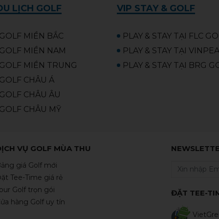
U LỊCH GOLF
VIP STAY & GOLF
GOLF MIỀN BẮC
PLAY & STAY TẠI FLC G
GOLF MIỀN NAM
PLAY & STAY TẠI VINPE
GOLF MIỀN TRUNG
PLAY & STAY TẠI BRG G
GOLF CHÂU Á
GOLF CHÂU ÂU
GOLF CHÂU MỸ
DỊCH VỤ GOLF MÙA THU
NEWSLETT
ảng giá Golf mới
ặt Tee-Time giá rẻ
our Golf trọn gói
ĐẶT TEE-TI
ửa hàng Golf uy tín
VietGre