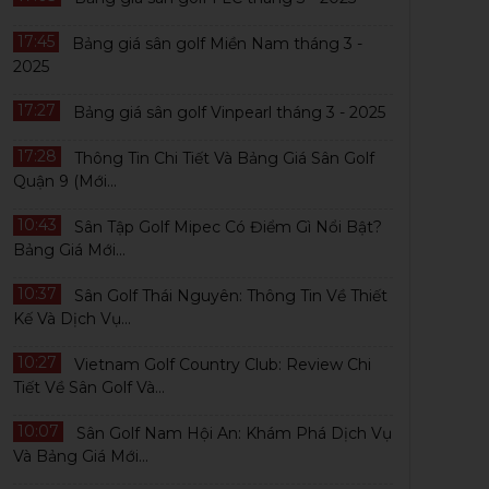
17:45
Bảng giá sân golf Miền Nam tháng 3 -
2025
17:27
Bảng giá sân golf Vinpearl tháng 3 - 2025
Play&Stay Hạ Long - Móng Cái 3N2Đ: 2
Pl
17:28
Thông Tin Chi Tiết Và Bảng Giá Sân Golf
Vòng Golf + 2 Đêm Khách...
FL
Quận 9 (Mới...
Giá golf ưu đãi, Dịch vụ golf chuyên...
Xem thêm
Giá
10:43
Sân Tập Golf Mipec Có Điểm Gì Nổi Bật?
Bảng Giá Mới...
Thời gian: 3 Ngày
Giá Golf mùa thu
10:37
Sân Golf Thái Nguyên: Thông Tin Về Thiết
2 vòng Golf + KS 5*
4,300,000 ₫
Kế Và Dịch Vụ...
10:27
1695
24
Lượt Golf đã đặt
Vietnam Golf Country Club: Review Chi
MỜI XEM
Tiết Về Sân Golf Và...
10:07
Sân Golf Nam Hội An: Khám Phá Dịch Vụ
Và Bảng Giá Mới...