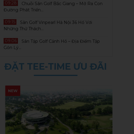
09:28
Chuỗi Sân Golf Bắc Giang – Mở Ra Con
Đường Phát Triển...
HOT
09:15
Sân Golf Vinpearl Hà Nội 36 Hố Với
Những Thử Thách...
09:06
Sân Tập Golf Cảnh Hồ – Địa Điểm Tập
Gôn Lý...
ĐẶT TEE-TIME ƯU ĐÃI
Đặt tee off Hilltop Valley Golf Club - 18
Ch
NEW
hố - cuối tuần
Go
Khởi hành thứ bảy, chủ nhật
Xem thêm
Khở
th
Giá Golf mùa thu
Thời gian: 1 Ngày
2,000,000 ₫
Dân Hạ, Kỳ Sơn, Hòa Bình
2,250,000 ₫