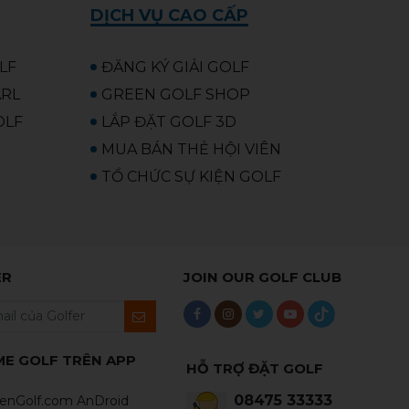
DỊCH VỤ CAO CẤP
OLF
ĐĂNG KÝ GIẢI GOLF
ARL
GREEN GOLF SHOP
OLF
LẮP ĐẶT GOLF 3D
MUA BÁN THẺ HỘI VIÊN
TỔ CHỨC SỰ KIỆN GOLF
ER
JOIN OUR GOLF CLUB
ME GOLF TRÊN APP
HỖ TRỢ ĐẶT GOLF
08475 33333
enGolf.com AnDroid