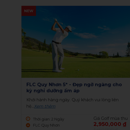
NEW
ho
Golf tour Quảng Bình 3 ngày 2 đêm - 2
NEW
vòng golf
Thứ 6 hàng tuần
Xem thêm
a thu
Giá Golf mùa thu
Thời gian: 3 Ngày
0 ₫
4,150,000 ₫
FLC Quảng Bình
4,550,000 ₫