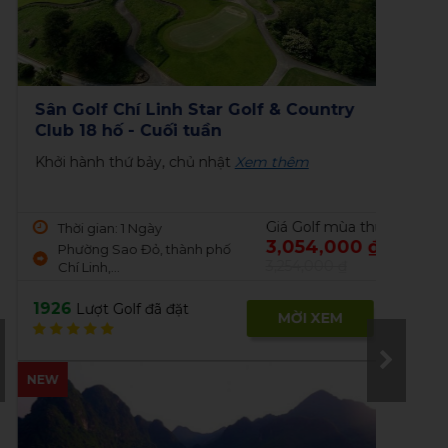
1860
Lượt Golf đã đặt
23
MỜI XEM
tar Golf & Country
Sân golf Đà Lạt, Dalat a
NEW
NE
uần
- 18 Hố - Cuối tuần
 nhật
Xem thêm
Tee off Thứ 2 - Thứ 6
Xem th
Giá Golf mùa thu
Thời gian: 1 Ngày
3,054,000 ₫
h phố
Dalat at 1200 Golf Club
3,254,000 ₫
2187
Lượt Golf đã đặt
MỜI XEM
Tee off Sky Lake Golf & Resort Hà Nội -
Co
NEW
18 hố - cuối tuần
ch
Khởi hành thứ bảy - chủ nhật
Xem thêm
Khở
Quý