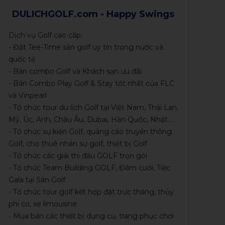
DULICHGOLF.com - Happy Swings
Dịch vụ Golf cao cấp:
- Đặt Tee-Time sân golf uy tín trong nước và
quốc tế
- Bán combo Golf và Khách sạn ưu đãi
- Bán Combo Play Golf & Stay tốt nhất của FLC
và Vinpearl
- Tổ chức tour du lịch Golf tại Việt Nam, Thái Lan,
Mỹ, Úc, Anh, Châu Âu, Dubai, Hàn Quốc, Nhật....
- Tổ chức sự kiện Golf, quảng cáo truyền thông
Golf, cho thuê nhân sự golf, thiết bị Golf
- Tổ chức các giải thi đấu GOLF trọn gói
- Tổ chức Team Building GOLF, Đám cưới, Tiệc
Gala tại Sân Golf
- Tổ chức tour golf kết hợp đặt trực thăng, thủy
phi cơ, xe limousine
- Mua bán các thiết bị dụng cụ, trang phục chơi