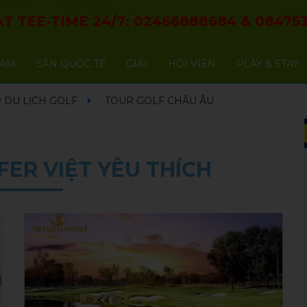
T TEE-TIME 24/7:
02466888684
&
084753
NAM
SÂN QUỐC TẾ
GIẢI
HỘI VIÊN
PLAY & STAY
 DU LỊCH GOLF
TOUR GOLF CHÂU ÂU
ER VIỆT YÊU THÍCH
NEW