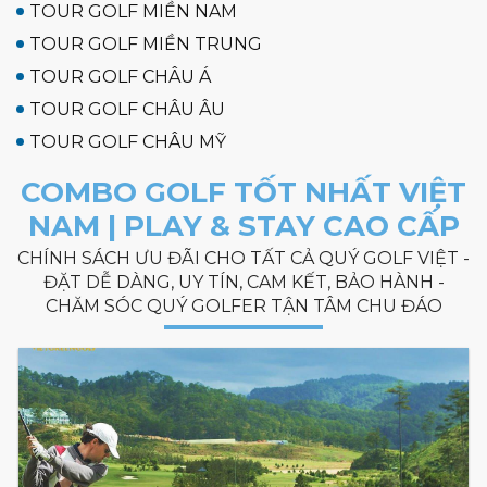
TOUR GOLF MIỀN NAM
TOUR GOLF MIỀN TRUNG
TOUR GOLF CHÂU Á
TOUR GOLF CHÂU ÂU
TOUR GOLF CHÂU MỸ
COMBO GOLF TỐT NHẤT VIỆT
NAM | PLAY & STAY CAO CẤP
CHÍNH SÁCH ƯU ĐÃI CHO TẤT CẢ QUÝ GOLF VIỆT -
ĐẶT DỄ DÀNG, UY TÍN, CAM KẾT, BẢO HÀNH -
CHĂM SÓC QUÝ GOLFER TẬN TÂM CHU ĐÁO