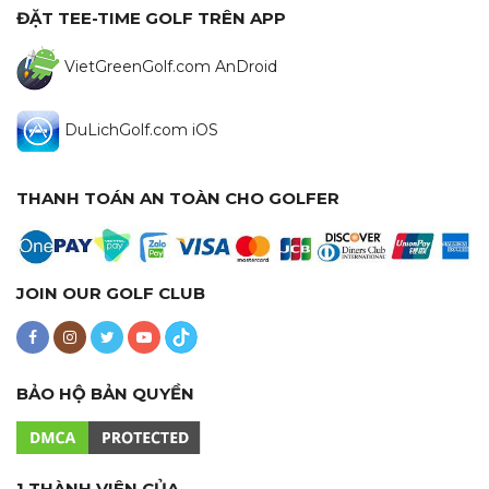
ĐẶT TEE-TIME GOLF TRÊN APP
VietGreenGolf.com AnDroid
DuLichGolf.com iOS
THANH TOÁN AN TOÀN CHO GOLFER
JOIN OUR GOLF CLUB
BẢO HỘ BẢN QUYỀN
1 THÀNH VIÊN CỦA